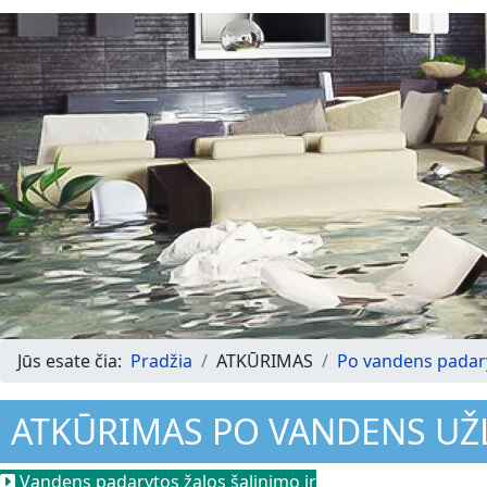
Jūs esate čia:
Pradžia
ATKŪRIMAS
Po vandens padar
ATKŪRIMAS PO VANDENS UŽ
Vandens padarytos žalos šalinimo ir