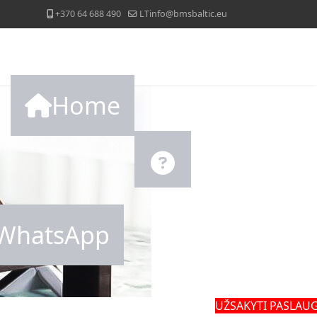
+370 64 688 490
LTinfo@bmsbaltic.eu
Home
Задать
WhatsApp
вопрос
UŽSAKYTI PASLAU