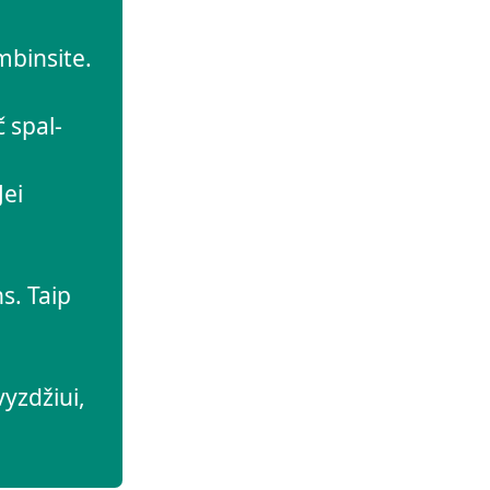
mbinsite.
č spal-
Jei
s. Taip
yzdžiui,