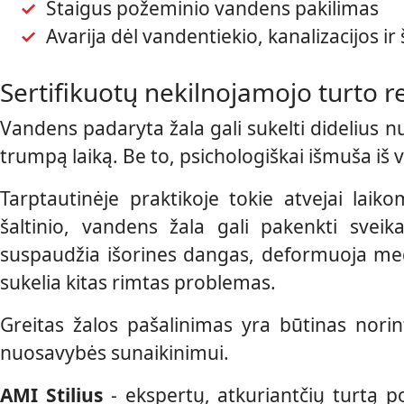
Staigus požeminio vandens pakilimas
Avarija dėl vandentiekio, kanalizacijos 
Sertifikuotų nekilnojamojo turto r
Vandens padaryta žala gali sukelti didelius n
trumpą laiką. Be to, psichologiškai išmuša iš v
Tarptautinėje praktikoje tokie atvejai laik
šaltinio, vandens žala gali pakenkti sveik
suspaudžia išorines dangas, deformuoja med
sukelia kitas rimtas problemas.
Greitas žalos pašalinimas yra būtinas nori
nuosavybės sunaikinimui.
AMI Stilius
- ekspertų, atkuriantčių turtą