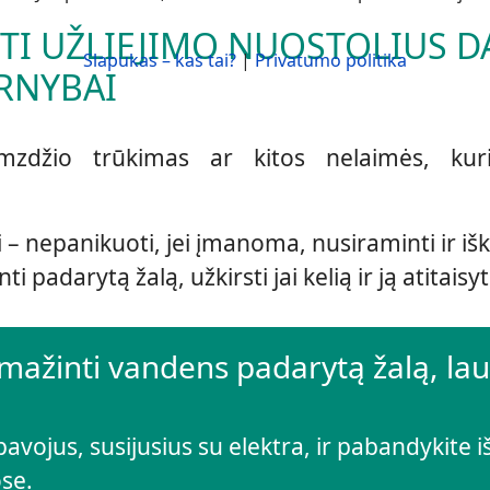
TI UŽLIEJIMO NUOSTOLIUS D
Slapukas – kas tai?
|
Privatumo politika
RNYBAI
mzdžio trūkimas ar kitos nelaimės, kuri
 – nepanikuoti, jei įmanoma, nusiraminti ir iš
darytą žalą, užkirsti jai kelią ir ją atitaisyt
umažinti vandens padarytą žalą, lau
avojus, susijusius su elektra, ir pabandykite i
se.