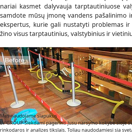
nariai kasmet dalyvauja tarptautiniuose va
samdote mūsų įmonę vandens pašalinimo ir 
ekspertus, kurie gali nustatyti problemas 
žino visus tarptautinius, valstybinius ir vieti
Mes naudojame slapukus
LV GROUP Siekdami pagerinti Jusu narsymo kokybe sioje sve
rinkodaros ir analizes tikslais. Toliau naudodamiesi sia sve