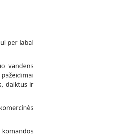
ui per labai
nuo vandens
 pažeidimai
 daiktus ir
 komercinės
sų komandos