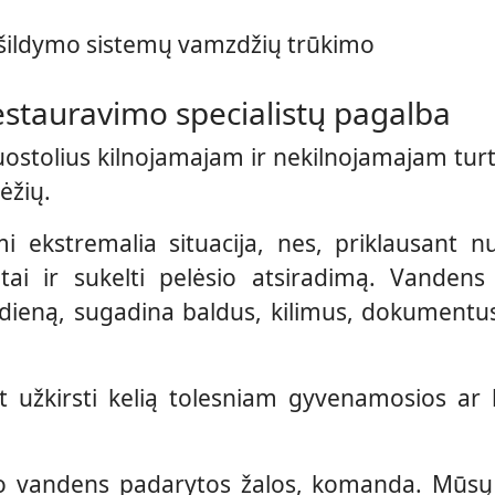
ir šildymo sistemų vamzdžių trūkimo
estauravimo specialistų pagalba
uostolius kilnojamajam ir nekilnojamajam turt
ėžių.
omi ekstremalia situacija, nes, priklausant 
atai ir sukelti pelėsio atsiradimą. Vandens
ieną, sugadina baldus, kilimus, dokumentus,
nt užkirsti kelią tolesniam gyvenamosios ar
 po vandens padarytos žalos, komanda. Mū