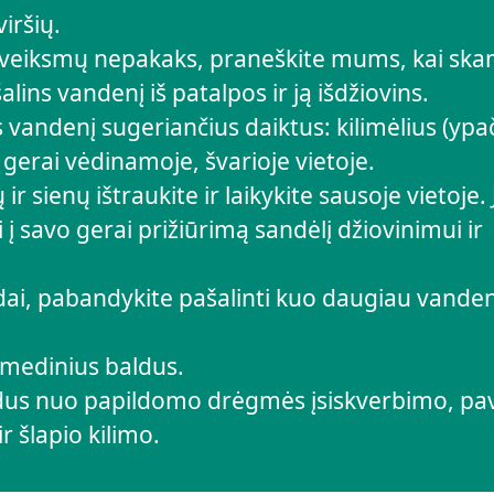
iršių.
ų veiksmų nepakaks, praneškite mums, kai ska
lins vandenį iš patalpos ir ją išdžiovins.
s vandenį sugeriančius daiktus: kilimėlius (ypa
, gerai vėdinamoje, švarioje vietoje.
r sienų ištraukite ir laikykite sausoje vietoje. 
i į savo gerai prižiūrimą sandėlį džiovinimui ir
i, pabandykite pašalinti kuo daugiau vanden
 medinius baldus.
dus nuo papildomo drėgmės įsiskverbimo, pav
r šlapio kilimo.