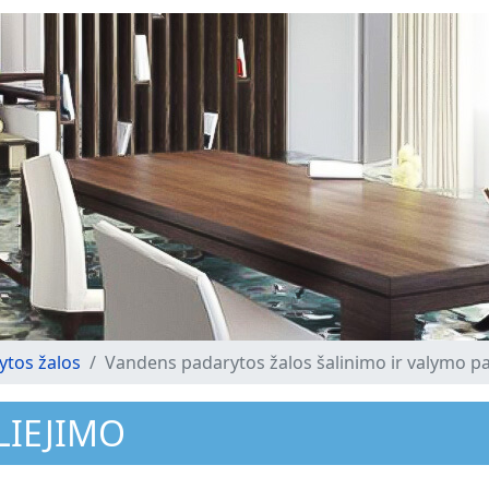
ytos žalos
Vandens padarytos žalos šalinimo ir valymo p
LIEJIMO