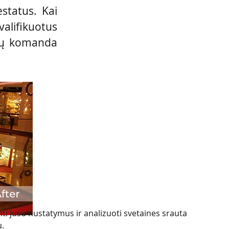
status. Kai
alifikuotus
ūsų komanda
 jusu nustatymus ir analizuoti svetaines srauta
u.