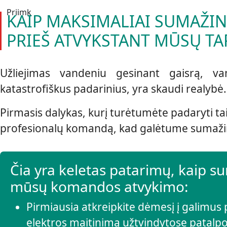
Priimk
KAIP MAKSIMALIAI SUMAŽIN
PRIEŠ ATVYKSTANT MŪSŲ TA
Užliejimas vandeniu gesinant gaisrą, va
katastrofiškus padarinius, yra skaudi realybė.
Pirmasis dalykas, kurį turėtumėte padaryti tai
profesionalų komandą, kad galėtume sumažinti pa
Čia yra keletas patarimų, kaip s
mūsų komandos atvykimo:
Pirmiausia atkreipkite dėmesį į galimus p
elektros maitinimą užtvindytose patalpo