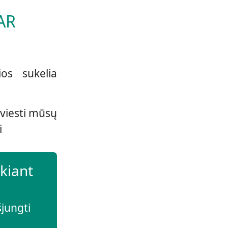
AR
os sukelia
kviesti mūsų
i
kiant
šjungti