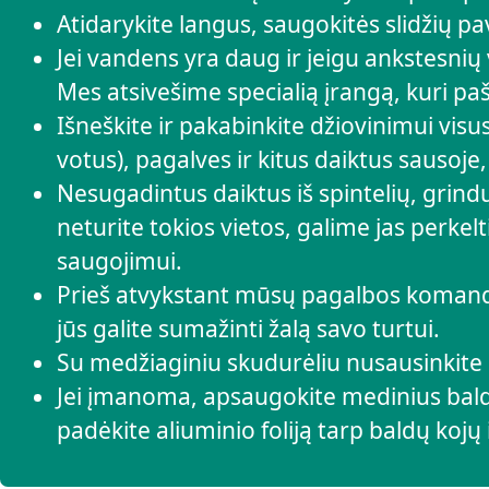
Atidarykite langus, saugokitės slidžių pav
Jei vandens yra daug ir jeigu ankstesni
Mes atsivešime specialią įrangą, kuri paša
Išneškite ir pakabinkite džiovinimui visu
votus), pagalves ir kitus daiktus sausoje
Nesugadintus daiktus iš spintelių, grindų i
neturite tokios vietos, galime jas perkelt
saugojimui.
Prieš atvykstant mūsų pagalbos komanda
jūs galite sumažinti žalą savo turtui.
Su medžiaginiu skudurėliu nusausinkite
Jei įmanoma, apsaugokite medinius bal
padėkite aliuminio foliją tarp baldų kojų i