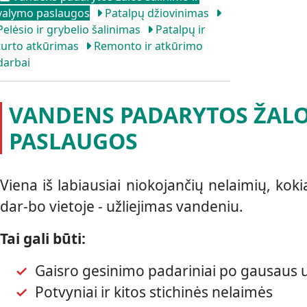
valymo paslaugos
Patalpų džiovinimas
Pelėsio ir grybelio šalinimas
Patalpų ir
turto atkūrimas
Remonto ir atkūrimo
darbai
VANDENS PADARYTOS ŽALO
PASLAUGOS
Viena iš labiausiai niokojančių nelaimių, kok
dar-bo vietoje - užliejimas vandeniu.
Tai gali būti:
Gaisro gesinimo padariniai po gausaus už
Potvyniai ir kitos stichinės nelaimės