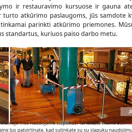
lymo ir restauravimo kursuose ir gauna ate
turto atkūrimo paslaugoms, jūs samdote kv
ir tinkamai parinkti atkūrimo priemones. M
nius standartus, kuriuos paiso darbo metu.
taineje mes naudojame slapukus. Tai leidzia mums atsiminti
taine Jus patvirtinate, kad sutinkate su su slapuku naudojim