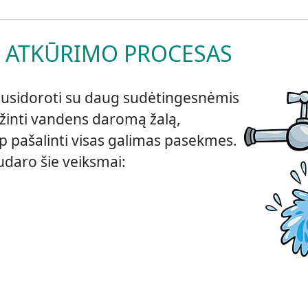
 ATKŪRIMO PROCESAS
susidoroti su daug sudėtingesnėmis
žinti vandens daromą žalą,
aip pašalinti visas galimas pasekmes.
daro šie veiksmai: