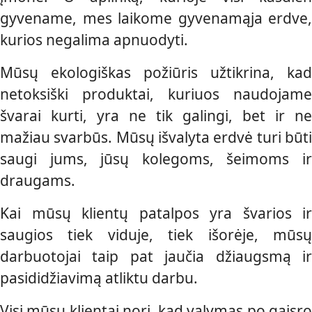
gyvename, mes laikome gyvenamąja erdve,
kurios negalima apnuodyti.
Mūsų ekologiškas požiūris užtikrina, kad
netoksiški produktai, kuriuos naudojame
švarai kurti, yra ne tik galingi, bet ir ne
mažiau svarbūs. Mūsų išvalyta erdvė turi būti
saugi jums, jūsų kolegoms, šeimoms ir
draugams.
Kai mūsų klientų patalpos yra švarios ir
saugios tiek viduje, tiek išorėje, mūsų
darbuotojai taip pat jaučia džiaugsmą ir
pasididžiavimą atliktu darbu.
Visi mūsų klientai nori, kad valymas po gaisro