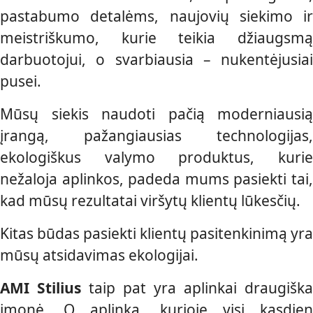
pastabumo detalėms, naujovių siekimo ir
meistriškumo, kurie teikia džiaugsmą
darbuotojui, o svarbiausia – nukentėjusiai
pusei.
Mūsų siekis naudoti pačią moderniausią
įrangą, pažangiausias technologijas,
ekologiškus valymo produktus, kurie
nežaloja aplinkos, padeda mums pasiekti tai,
kad mūsų rezultatai viršytų klientų lūkesčių.
Kitas būdas pasiekti klientų pasitenkinimą yra
mūsų atsidavimas ekologijai.
AMI Stilius
taip pat yra aplinkai draugiška
įmonė. O aplinką, kurioje visi kasdien