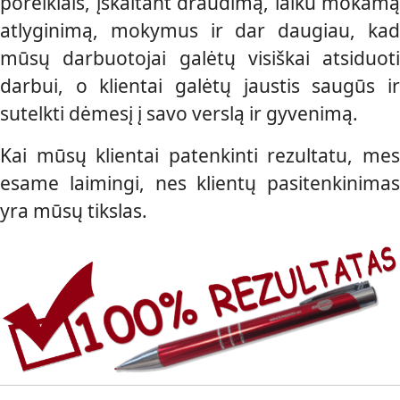
poreikiais, įskaitant draudimą, laiku mokamą
atlyginimą, mokymus ir dar daugiau, kad
mūsų darbuotojai galėtų visiškai atsiduoti
darbui, o klientai galėtų jaustis saugūs ir
sutelkti dėmesį į savo verslą ir gyvenimą.
Kai mūsų klientai patenkinti rezultatu, mes
esame laimingi, nes klientų pasitenkinimas
yra mūsų tikslas.