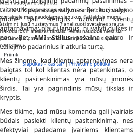
Gaisro ar užliejimo padarinių pašalinimas –
Mes naudojame slapukus
tai ne tik paprastas valymas. Bet kuri valymo
LV GROUP Siekdami pagerinti Jusu narsymo kokybe sioje
svetaineje mes naudojame slapukus. Tai leidzia mums
įmonė gali stengtis užtikrinti klientų
atsiminti jusu nustatymus ir analizuoti svetaines srauta
aptarnavimą: plauti langus, nuvalyti dulkes ir
rinkodaros ir analizes tikslais. Toliau naudodamiesi sia
pan. Bet
AMI Stilius
pašalina gaisro i
svetaine Jus patvirtinate, kad sutinkate su su slapuku
naudojimu.
užliejimo padarinius ir atkuria turtą.
Priimk
Mes žinome, kad klientų aptarnavimas nėra
Slapukas – kas tai?
|
Privatumo politika
baigtas tol kol klientas nėra patenkintas, o
klientų pasitenkinimas yra mūsų įmonės
širdis. Tai yra pagrindinis mūsų tikslas ir
kryptis.
Mes tikime, kad mūsų komanda gali įvairiais
būdais pasiekti klientų pasitenkinimą, nes
efektyviai padedame įvairiems klientams