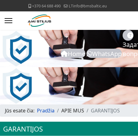
+370 64 688 490
LTinfo@bmsbaltic.eu
Зада
Home
WhatsApp
вопр
Jūs esate čia:
Pradžia
APIE MUS
GARANTIJOS
GARANTIJOS