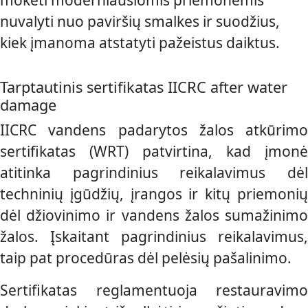
mokėti moderniausiomis priemonėmis
nuvalyti nuo paviršių smalkes ir suodžius,
kiek įmanoma atstatyti pažeistus daiktus.
Tarptautinis sertifikatas IICRC after water
damage
IICRC vandens padarytos žalos atkūrimo
sertifikatas (WRT) patvirtina, kad įmonė
atitinka pagrindinius reikalavimus dėl
techninių įgūdžių, įrangos ir kitų priemonių
dėl džiovinimo ir vandens žalos sumažinimo
žalos. Įskaitant pagrindinius reikalavimus,
taip pat procedūras dėl pelėsių pašalinimo.
Sertifikatas reglamentuoja restauravimo