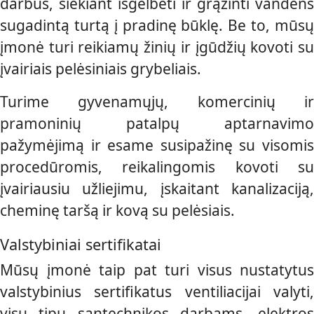
darbus, siekiant išgelbėti ir grąžinti vandens
sugadintą turtą į pradinę būklę. Be to, mūsų
įmonė turi reikiamų žinių ir įgūdžių kovoti su
įvairiais pelėsiniais grybeliais.
Turime gyvenamųjų, komercinių ir
pramoninių patalpų aptarnavimo
pažymėjimą ir esame susipažinę su visomis
procedūromis, reikalingomis kovoti su
įvairiausiu užliejimu, įskaitant kanalizaciją,
cheminę taršą ir kovą su pelėsiais.
Valstybiniai sertifikatai
Mūsų įmonė taip pat turi visus nustatytus
valstybinius sertifikatus ventiliacijai valyti,
visų tipų santechnikos darbams, elektros